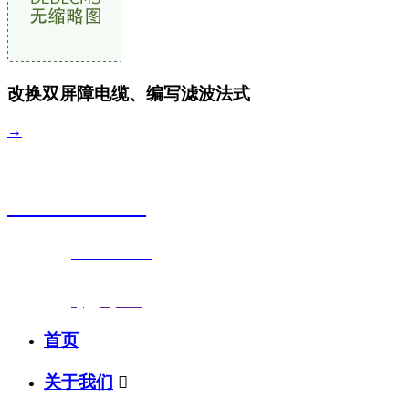
改换双屏障电缆、编写滤波法式
→
销售热线
0523-87590818
联系电话：
0523-87590818
传真号码：0523-87686463
邮箱地址：
nj@jsnj.com
首页
关于我们
