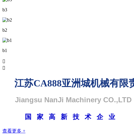
b3
b2
b1


江苏CA888亚洲城机械有限
Jiangsu NanJi Machinery CO.,LTD
国 家 高 新 技 术 企 业
查看更多 +