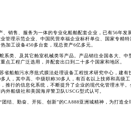
生产、销售、服务为一体的专业化船舶配套企业，已有56年
行业管理示范企业、中国民营幸福企业标杆单位、国家专精特
热加工设备450多台套，现总资产6亿多元。
类、及其它舱室机械类等产品。产品销往全国各大、中型船厂
家重点工程广泛选用，并配套出口到二十多个国家和地区。
省船舶污水序批式膜法处理设备工程技术研究中心，建有技
0多人，其中高、中级职称30多人，有百名以上技师和高级工
手，推行的信息化系统，不断提升了企业的现代化管理水平。
V等国内外船级社和美国海岸警卫队USCG型式认可。
团结、勤奋、开拓、创新”的CA888亚洲城精神，为打造全